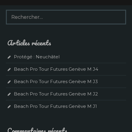
R
e
c
h
e
Articles récents
r
c
h
Protégé : Neuchâtel
e
r
Beach Pro Tour Futures Genève M J4
:
Beach Pro Tour Futures Genève M J3
Beach Pro Tour Futures Genève M J2
Beach Pro Tour Futures Genève M J1
Commentaires récents