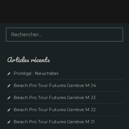
R
e
c
h
e
Articles récents
r
c
h
Protégé : Neuchâtel
e
r
Beach Pro Tour Futures Genève M J4
:
Beach Pro Tour Futures Genève M J3
Beach Pro Tour Futures Genève M J2
Beach Pro Tour Futures Genève M J1