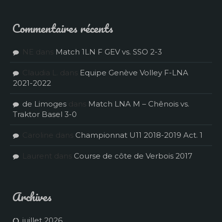
Commentaires récents
NE
dans
Match 1LN F GEV vs. SSO 2-3
Claudia L.
dans
Equipe Genève Volley F-LNA
2021-2022
de Limoges
dans
Match LNA M – Chênois vs.
Traktor Basel 3-0
Caroline
dans
Championnat U11 2018-2019 Act. 1
Laurent
dans
Course de côte de Verbois 2017
Archives
juillet 2026