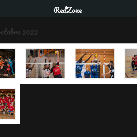
RedZone
octobre 2022