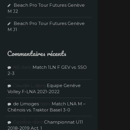
Beach Pro Tour Futures Genève
M J2
Beach Pro Tour Futures Genève
M J1
Commentaires récents
NE
dans
Match 1LN F GEV vs. SSO
2-3
Claudia L.
dans
Equipe Genève
Volley F-LNA 2021-2022
de Limoges
dans
Match LNA M –
Chênois vs. Traktor Basel 3-0
Caroline
dans
Championnat U11
2018-2019 Act. 1