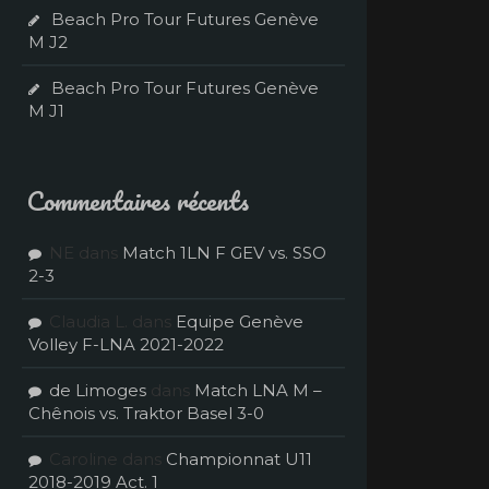
Beach Pro Tour Futures Genève
M J2
Beach Pro Tour Futures Genève
M J1
Commentaires récents
NE
dans
Match 1LN F GEV vs. SSO
2-3
Claudia L.
dans
Equipe Genève
Volley F-LNA 2021-2022
de Limoges
dans
Match LNA M –
Chênois vs. Traktor Basel 3-0
Caroline
dans
Championnat U11
2018-2019 Act. 1