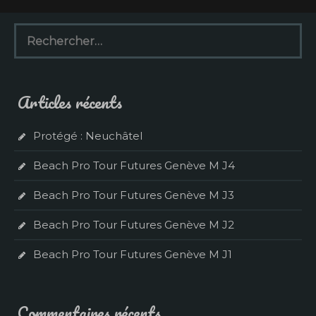
R
e
c
h
e
Articles récents
r
c
h
Protégé : Neuchâtel
e
r
Beach Pro Tour Futures Genève M J4
:
Beach Pro Tour Futures Genève M J3
Beach Pro Tour Futures Genève M J2
Beach Pro Tour Futures Genève M J1
Commentaires récents