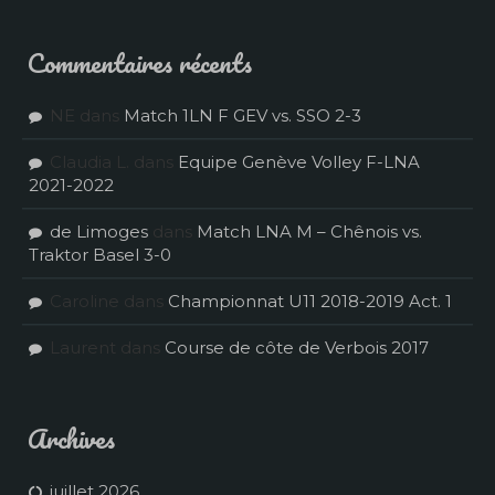
Commentaires récents
NE
dans
Match 1LN F GEV vs. SSO 2-3
Claudia L.
dans
Equipe Genève Volley F-LNA
2021-2022
de Limoges
dans
Match LNA M – Chênois vs.
Traktor Basel 3-0
Caroline
dans
Championnat U11 2018-2019 Act. 1
Laurent
dans
Course de côte de Verbois 2017
Archives
juillet 2026