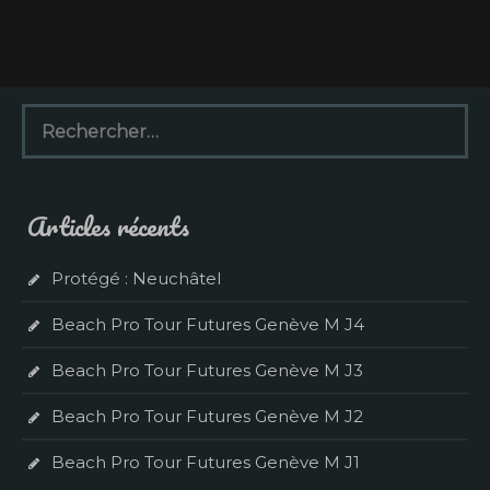
R
e
c
h
e
Articles récents
r
c
h
Protégé : Neuchâtel
e
r
Beach Pro Tour Futures Genève M J4
:
Beach Pro Tour Futures Genève M J3
Beach Pro Tour Futures Genève M J2
Beach Pro Tour Futures Genève M J1