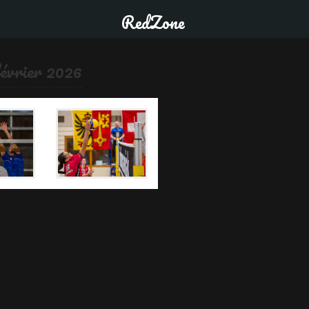
RedZone
février 2026