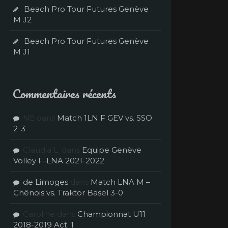
Beach Pro Tour Futures Genève
M J2
Beach Pro Tour Futures Genève
M J1
Commentaires récents
NE
dans
Match 1LN F GEV vs. SSO
2-3
Claudia L.
dans
Equipe Genève
Volley F-LNA 2021-2022
de Limoges
dans
Match LNA M –
Chênois vs. Traktor Basel 3-0
Caroline
dans
Championnat U11
2018-2019 Act. 1