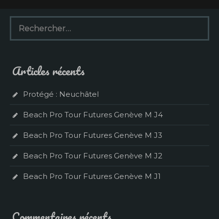
R
e
c
h
e
Articles récents
r
c
h
Protégé : Neuchâtel
e
r
Beach Pro Tour Futures Genève M J4
:
Beach Pro Tour Futures Genève M J3
Beach Pro Tour Futures Genève M J2
Beach Pro Tour Futures Genève M J1
Commentaires récents