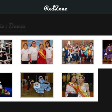
RedZone
ie :
Danse