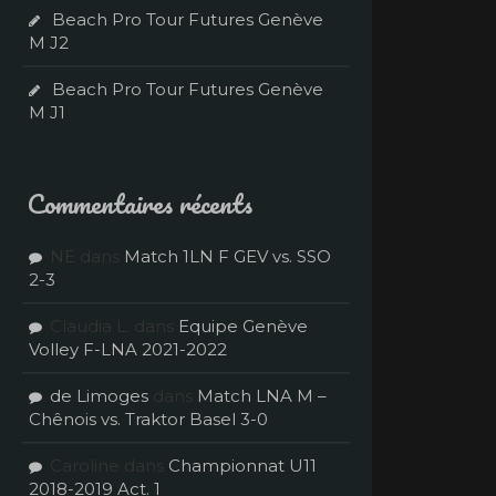
Beach Pro Tour Futures Genève
M J2
Beach Pro Tour Futures Genève
M J1
Commentaires récents
NE
dans
Match 1LN F GEV vs. SSO
2-3
Claudia L.
dans
Equipe Genève
Volley F-LNA 2021-2022
de Limoges
dans
Match LNA M –
Chênois vs. Traktor Basel 3-0
Caroline
dans
Championnat U11
2018-2019 Act. 1