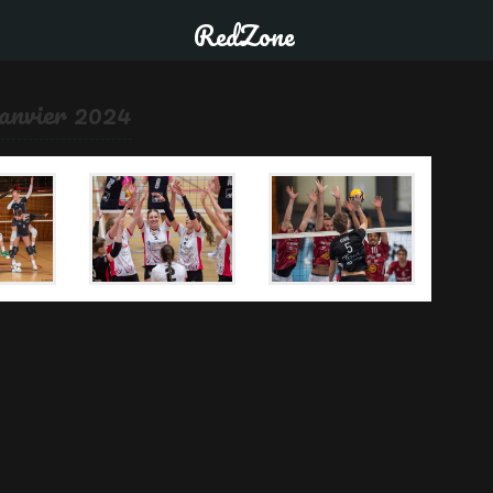
RedZone
janvier 2024