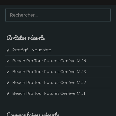
R
e
c
h
e
Articles récents
r
c
h
Protégé : Neuchâtel
e
r
Beach Pro Tour Futures Genève M J4
:
Beach Pro Tour Futures Genève M J3
Beach Pro Tour Futures Genève M J2
Beach Pro Tour Futures Genève M J1
Commentaires récents