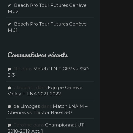
Beach Pro Tour Futures Genève
M J2
Beach Pro Tour Futures Genève
M J1
Commentaires récents
NE
dans
Match 1LN F GEV vs. SSO
2-3
Claudia L.
dans
Equipe Genève
Volley F-LNA 2021-2022
de Limoges
dans
Match LNA M –
Chênois vs. Traktor Basel 3-0
Caroline
dans
Championnat U11
2018-2019 Act. 1