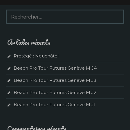
R
e
c
h
e
Articles récents
r
c
h
Protégé : Neuchâtel
e
r
Beach Pro Tour Futures Genève M J4
:
Beach Pro Tour Futures Genève M J3
Beach Pro Tour Futures Genève M J2
Beach Pro Tour Futures Genève M J1
Commentaires récents