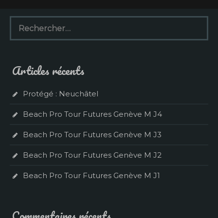
R
e
c
h
e
Articles récents
r
c
h
Protégé : Neuchâtel
e
r
Beach Pro Tour Futures Genève M J4
:
Beach Pro Tour Futures Genève M J3
Beach Pro Tour Futures Genève M J2
Beach Pro Tour Futures Genève M J1
Commentaires récents