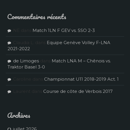
Commentaires récents
NE
dans
Match 1LN F GEV vs. SSO 2-3
Claudia L.
dans
Equipe Genève Volley F-LNA
2021-2022
de Limoges
dans
Match LNA M – Chênois vs.
Traktor Basel 3-0
Caroline
dans
Championnat U11 2018-2019 Act. 1
Laurent
dans
Course de côte de Verbois 2017
Archives
juillet 2026