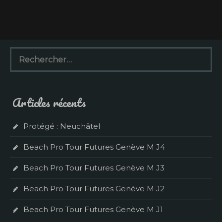
R
e
c
h
e
Articles récents
r
c
h
Protégé : Neuchâtel
e
r
Beach Pro Tour Futures Genève M J4
:
Beach Pro Tour Futures Genève M J3
Beach Pro Tour Futures Genève M J2
Beach Pro Tour Futures Genève M J1