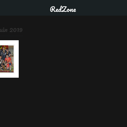
RedZone
juin 2019