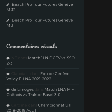
Beach Pro Tour Futures Genève
M J2
Beach Pro Tour Futures Genève
M J1
Commentaires récents
NE
dans
Match 1LN F GEV vs. SSO
2-3
Claudia L.
dans
Equipe Genève
Volley F-LNA 2021-2022
de Limoges
dans
Match LNA M –
Chênois vs. Traktor Basel 3-0
Caroline
dans
Championnat U11
2018-2019 Act. 1