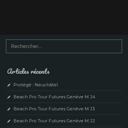
R
e
c
h
e
Articles récents
r
c
h
Protégé : Neuchâtel
e
r
Beach Pro Tour Futures Genève M J4
:
Beach Pro Tour Futures Genève M J3
Beach Pro Tour Futures Genève M J2