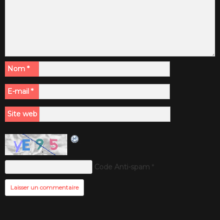
Nom
*
E-mail
*
Site web
Code Anti-spam
*