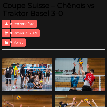
Coupe Suisse – Chênois vs
Traktor Basel 3-0
redzonefoto
janvier 31 2021
Volley