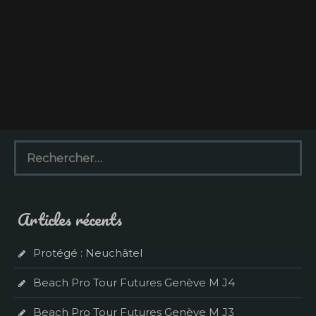
R
e
c
h
e
Articles récents
r
c
h
Protégé : Neuchâtel
e
r
Beach Pro Tour Futures Genève M J4
:
Beach Pro Tour Futures Genève M J3