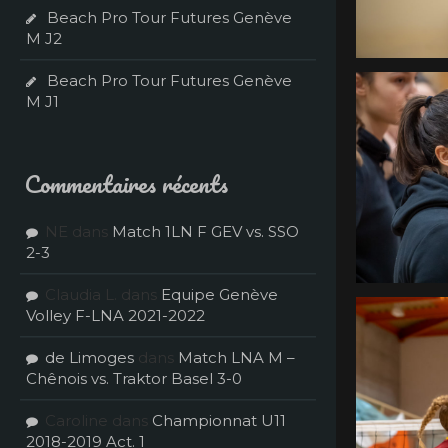
Beach Pro Tour Futures Genève
M J2
Beach Pro Tour Futures Genève
M J1
Commentaires récents
NE
dans
Match 1LN F GEV vs. SSO
2-3
Claudia L.
dans
Equipe Genève
Volley F-LNA 2021-2022
de Limoges
dans
Match LNA M –
Chênois vs. Traktor Basel 3-0
Caroline
dans
Championnat U11
2018-2019 Act. 1