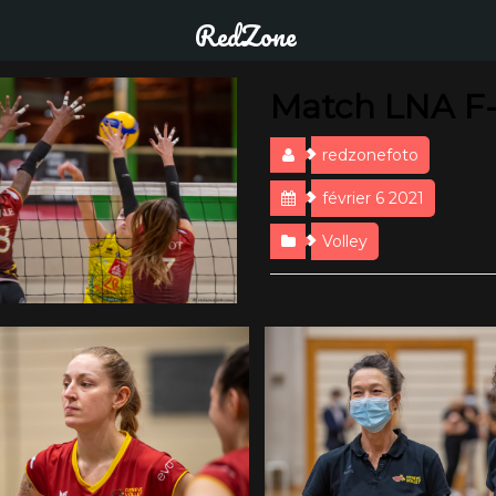
RedZone
Match LNA F-
redzonefoto
février 6 2021
Volley