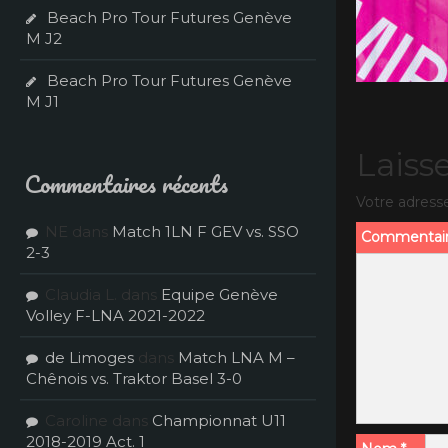
Beach Pro Tour Futures Genève
M J2
Beach Pro Tour Futures Genève
M J1
Laiss
Commentaires récents
Votre adresse
NE
dans
Match 1LN F GEV vs. SSO
Commentai
2-3
Claudia L.
dans
Equipe Genève
Volley F-LNA 2021-2022
de Limoges
dans
Match LNA M –
Chênois vs. Traktor Basel 3-0
Caroline
dans
Championnat U11
2018-2019 Act. 1