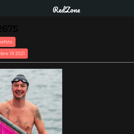
RedZone
2675
nefoto
bre 19 2021