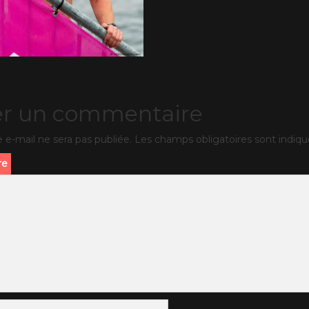
er un commentaire
 e-mail ne sera pas publiée.
Les champs obligatoires sont indiq
re