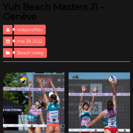
Yuh Beach Masters J1 –
Genève
redzonefoto
mai 28 2022
Beach-Volley