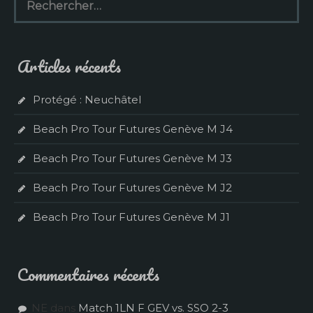
e
c
h
e
Articles récents
r
c
h
Protégé : Neuchâtel
e
r
Beach Pro Tour Futures Genève M J4
:
Beach Pro Tour Futures Genève M J3
Beach Pro Tour Futures Genève M J2
Beach Pro Tour Futures Genève M J1
Commentaires récents
NE
dans
Match 1LN F GEV vs. SSO 2-3