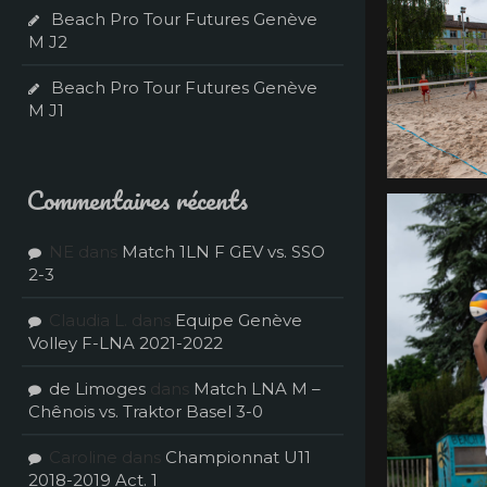
Beach Pro Tour Futures Genève
M J2
Beach Pro Tour Futures Genève
M J1
Commentaires récents
NE
dans
Match 1LN F GEV vs. SSO
2-3
Claudia L.
dans
Equipe Genève
Volley F-LNA 2021-2022
de Limoges
dans
Match LNA M –
Chênois vs. Traktor Basel 3-0
Caroline
dans
Championnat U11
2018-2019 Act. 1