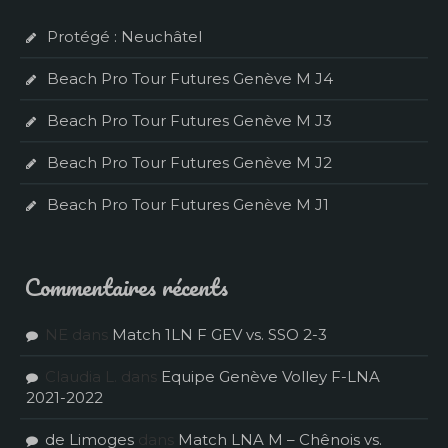
c
h
Protégé : Neuchâtel
e
r
Beach Pro Tour Futures Genève M J4
:
Beach Pro Tour Futures Genève M J3
Beach Pro Tour Futures Genève M J2
Beach Pro Tour Futures Genève M J1
Commentaires récents
NE
dans
Match 1LN F GEV vs. SSO 2-3
Claudia L.
dans
Equipe Genève Volley F-LNA
2021-2022
de Limoges
dans
Match LNA M – Chênois vs.