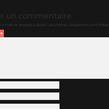
er un commentaire
 e-mail ne sera pas publiée.
Les champs obligatoires sont indiq
re