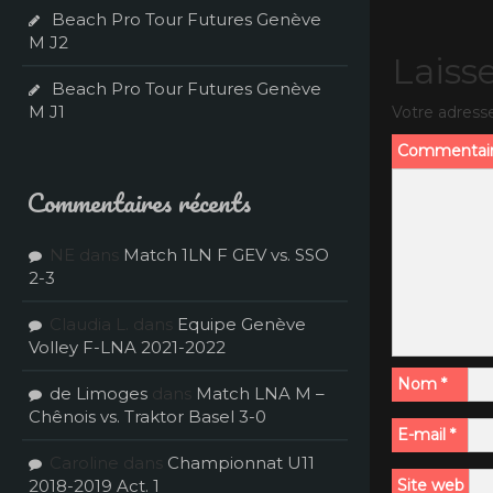
Beach Pro Tour Futures Genève
M J2
Laiss
Beach Pro Tour Futures Genève
M J1
Votre adresse
Commentai
Commentaires récents
NE
dans
Match 1LN F GEV vs. SSO
2-3
Claudia L.
dans
Equipe Genève
Volley F-LNA 2021-2022
Nom
*
de Limoges
dans
Match LNA M –
Chênois vs. Traktor Basel 3-0
E-mail
*
Caroline
dans
Championnat U11
2018-2019 Act. 1
Site web