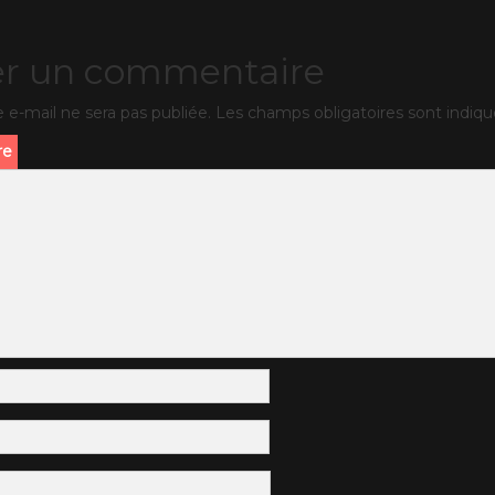
er un commentaire
 e-mail ne sera pas publiée.
Les champs obligatoires sont indiq
re