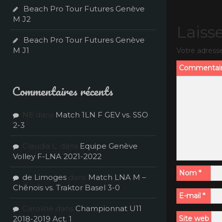
Beach Pro Tour Futures Genève
M J2
Laiss
Beach Pro Tour Futures Genève
M J1
Votre adresse
Commentai
Commentaires récents
NE
dans
Match 1LN F GEV vs. SSO
2-3
Claudia L.
dans
Equipe Genève
Volley F-LNA 2021-2022
Nom
*
de Limoges
dans
Match LNA M –
Chênois vs. Traktor Basel 3-0
E-mail
*
Caroline
dans
Championnat U11
2018-2019 Act. 1
Site web