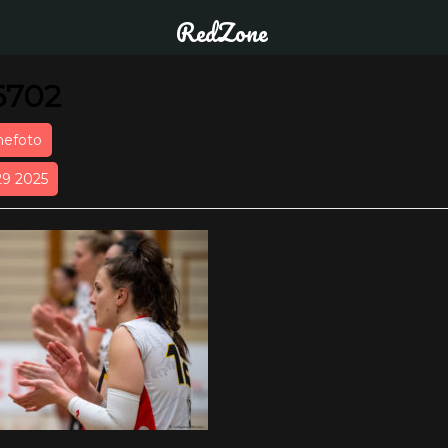
RedZone
6702
nefoto
29 2025