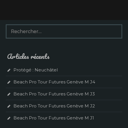
R
e
c
h
e
Articles récents
r
c
h
Protégé : Neuchâtel
e
r
Beach Pro Tour Futures Genève M J4
:
Beach Pro Tour Futures Genève M J3
Beach Pro Tour Futures Genève M J2
Beach Pro Tour Futures Genève M J1