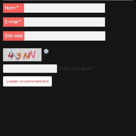
Nom
*
E-mail
*
Site web
Code Anti-spam
*