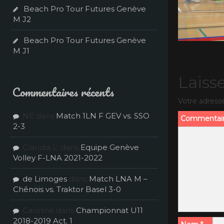
Beach Pro Tour Futures Genève
M J2
Beach Pro Tour Futures Genève
M J1
Laiss
Commentaires récents
Votre adresse
NE
dans
Match 1LN F GEV vs. SSO
Commentai
2-3
Claudia L.
dans
Equipe Genève
Volley F-LNA 2021-2022
de Limoges
dans
Match LNA M –
Chênois vs. Traktor Basel 3-0
Caroline
dans
Championnat U11
2018-2019 Act. 1