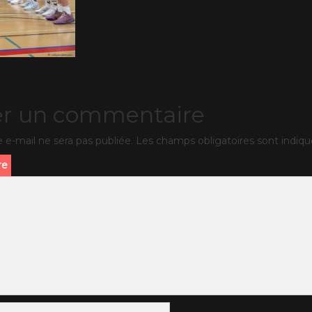
er un commentaire
 e-mail ne sera pas publiée.
Les champs obligatoires sont indiq
re