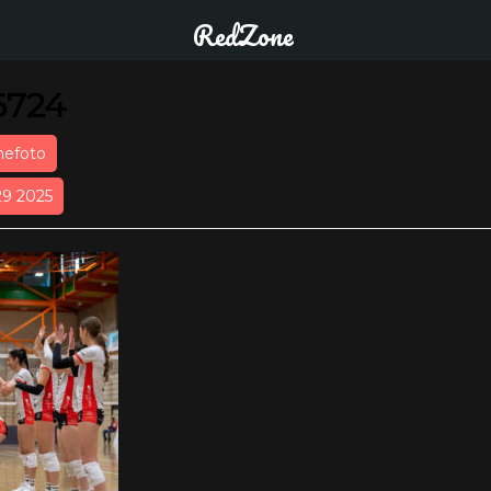
RedZone
6724
nefoto
29 2025