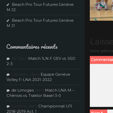
Beach Pro Tour Futures Genève
M J2
Beach Pro Tour Futures Genève
M J1
Laiss
Commentaires récents
Votre adresse
NE
dans
Match 1LN F GEV vs. SSO
Commentai
2-3
Claudia L.
dans
Equipe Genève
Volley F-LNA 2021-2022
de Limoges
dans
Match LNA M –
Chênois vs. Traktor Basel 3-0
Caroline
dans
Championnat U11
2018-2019 Act. 1