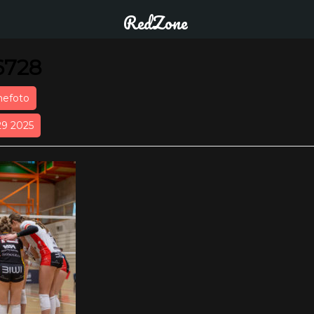
RedZone
6728
nefoto
29 2025