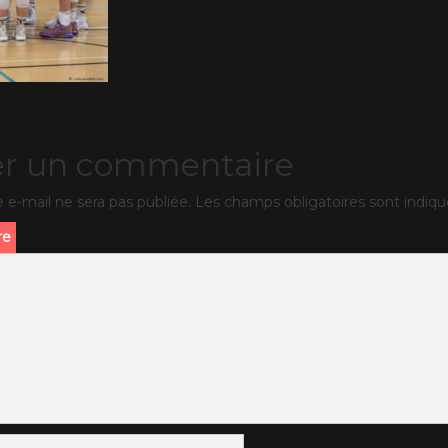
er un commentaire
 e-mail ne sera pas publiée.
Les champs obligatoires sont indiq
re