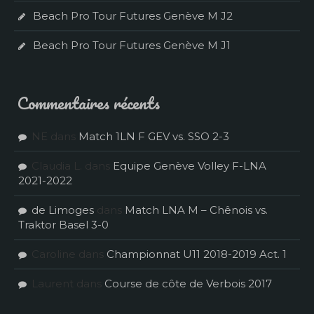
Beach Pro Tour Futures Genève M J2
Beach Pro Tour Futures Genève M J1
Commentaires récents
NE
dans
Match 1LN F GEV vs. SSO 2-3
Claudia L.
dans
Equipe Genève Volley F-LNA
2021-2022
de Limoges
dans
Match LNA M – Chênois vs.
Traktor Basel 3-0
Caroline
dans
Championnat U11 2018-2019 Act. 1
Laurent
dans
Course de côte de Verbois 2017