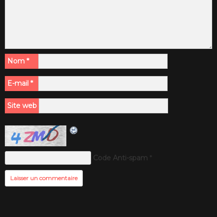
Nom
*
E-mail
*
Site web
Code Anti-spam
*