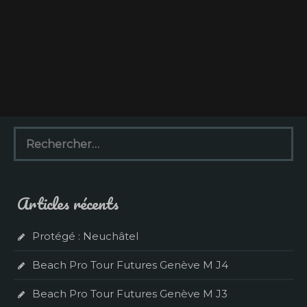
R
e
c
h
e
Articles récents
r
c
h
Protégé : Neuchâtel
e
r
Beach Pro Tour Futures Genève M J4
:
Beach Pro Tour Futures Genève M J3