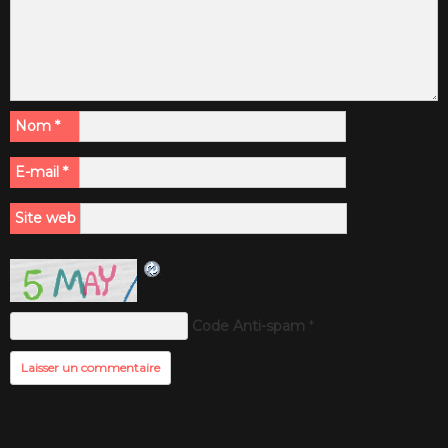
Nom
*
E-mail
*
Site web
Code Anti-spam
*