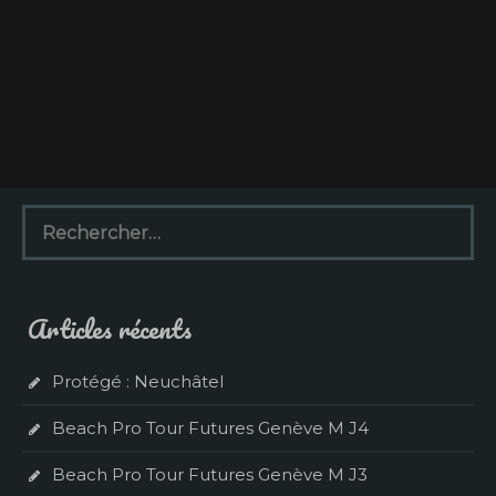
R
e
c
h
e
Articles récents
r
c
h
Protégé : Neuchâtel
e
r
Beach Pro Tour Futures Genève M J4
:
Beach Pro Tour Futures Genève M J3