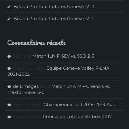
Beach Pro Tour Futures Genève M J2
Beach Pro Tour Futures Genève M J1
Commentaires récents
NE
dans
Match 1LN F GEV vs. SSO 2-3
Claudia L.
dans
Equipe Genève Volley F-LNA
2021-2022
de Limoges
dans
Match LNA M – Chênois vs.
Traktor Basel 3-0
Caroline
dans
Championnat U11 2018-2019 Act. 1
Laurent
dans
Course de côte de Verbois 2017