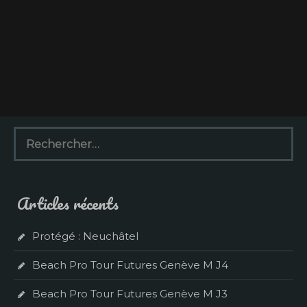
R
e
c
h
e
Articles récents
r
c
h
Protégé : Neuchâtel
e
r
Beach Pro Tour Futures Genève M J4
:
Beach Pro Tour Futures Genève M J3