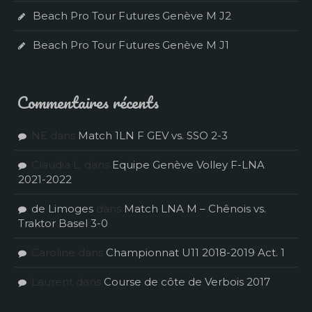
Beach Pro Tour Futures Genève M J2
Beach Pro Tour Futures Genève M J1
Commentaires récents
NE
dans
Match 1LN F GEV vs. SSO 2-3
Claudia L.
dans
Equipe Genève Volley F-LNA
2021-2022
de Limoges
dans
Match LNA M – Chênois vs.
Traktor Basel 3-0
Caroline
dans
Championnat U11 2018-2019 Act. 1
Laurent
dans
Course de côte de Verbois 2017