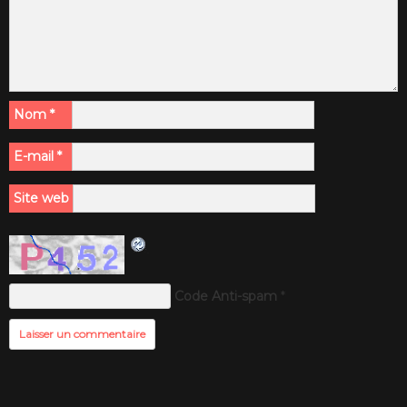
Nom
*
E-mail
*
Site web
Code Anti-spam
*