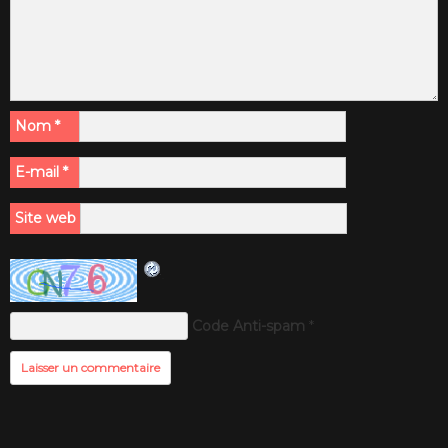
Nom
*
E-mail
*
Site web
Code Anti-spam
*