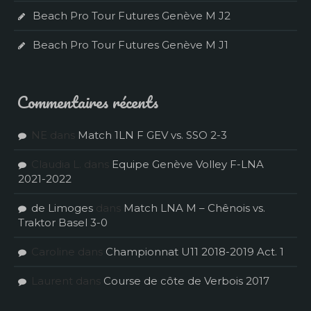
Beach Pro Tour Futures Genève M J2
Beach Pro Tour Futures Genève M J1
Commentaires récents
NE
dans
Match 1LN F GEV vs. SSO 2-3
Claudia L.
dans
Equipe Genève Volley F-LNA
2021-2022
de Limoges
dans
Match LNA M – Chênois vs.
Traktor Basel 3-0
Caroline
dans
Championnat U11 2018-2019 Act. 1
Laurent
dans
Course de côte de Verbois 2017