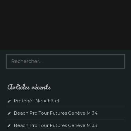
R
e
c
h
e
Articles récents
r
c
h
Protégé : Neuchâtel
e
r
Beach Pro Tour Futures Genève M J4
:
Beach Pro Tour Futures Genève M J3