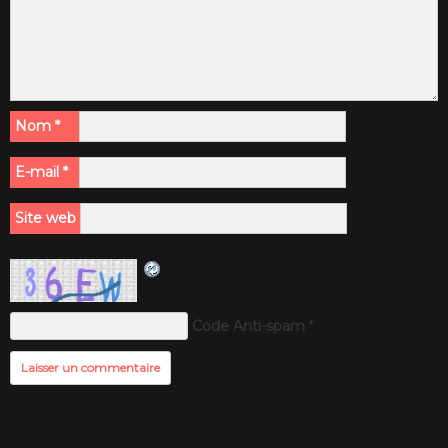
Nom
*
E-mail
*
Site web
Code Anti-spam
*