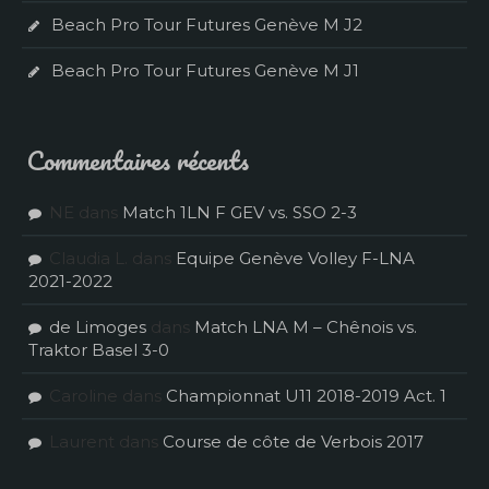
Beach Pro Tour Futures Genève M J2
Beach Pro Tour Futures Genève M J1
Commentaires récents
NE
dans
Match 1LN F GEV vs. SSO 2-3
Claudia L.
dans
Equipe Genève Volley F-LNA
2021-2022
de Limoges
dans
Match LNA M – Chênois vs.
Traktor Basel 3-0
Caroline
dans
Championnat U11 2018-2019 Act. 1
Laurent
dans
Course de côte de Verbois 2017