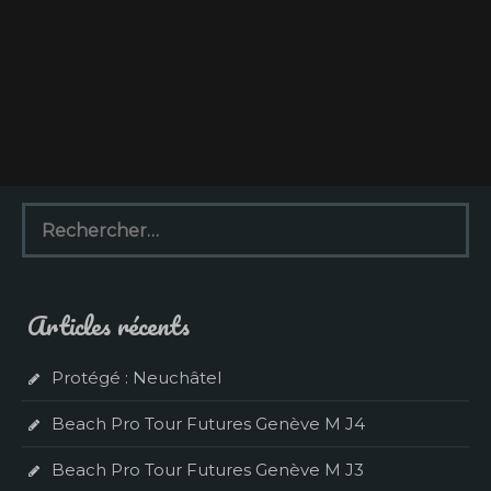
R
e
c
h
e
Articles récents
r
c
h
Protégé : Neuchâtel
e
r
Beach Pro Tour Futures Genève M J4
:
Beach Pro Tour Futures Genève M J3