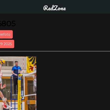
RedZone
6805
nefoto
29 2025