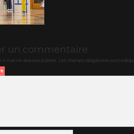
er un commentaire
 e-mail ne sera pas publiée.
Les champs obligatoires sont indiq
re