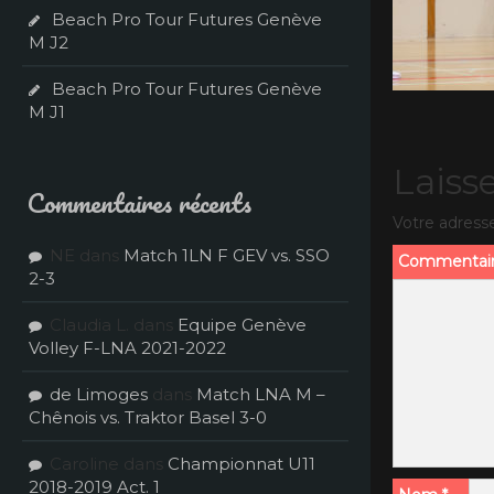
Beach Pro Tour Futures Genève
M J2
Beach Pro Tour Futures Genève
M J1
Laiss
Commentaires récents
Votre adresse
NE
dans
Match 1LN F GEV vs. SSO
Commentai
2-3
Claudia L.
dans
Equipe Genève
Volley F-LNA 2021-2022
de Limoges
dans
Match LNA M –
Chênois vs. Traktor Basel 3-0
Caroline
dans
Championnat U11
2018-2019 Act. 1