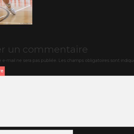
er un commentaire
 e-mail ne sera pas publiée.
Les champs obligatoires sont indiq
re