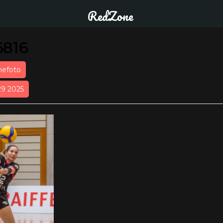
RedZone
6816
nefoto
29 2025