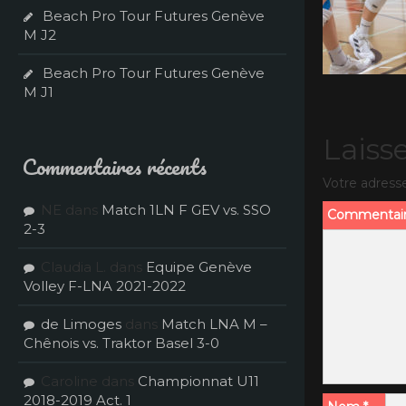
Beach Pro Tour Futures Genève
M J2
Beach Pro Tour Futures Genève
M J1
Laiss
Commentaires récents
Votre adresse
NE
dans
Match 1LN F GEV vs. SSO
Commentai
2-3
Claudia L.
dans
Equipe Genève
Volley F-LNA 2021-2022
de Limoges
dans
Match LNA M –
Chênois vs. Traktor Basel 3-0
Caroline
dans
Championnat U11
2018-2019 Act. 1