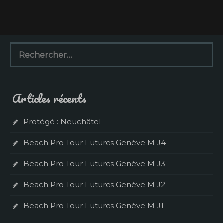
R
e
c
h
e
Articles récents
r
c
h
Protégé : Neuchâtel
e
r
Beach Pro Tour Futures Genève M J4
:
Beach Pro Tour Futures Genève M J3
Beach Pro Tour Futures Genève M J2
Beach Pro Tour Futures Genève M J1