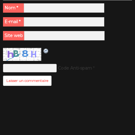
Nom
*
E-mail
*
Site web
Code Anti-spam
*