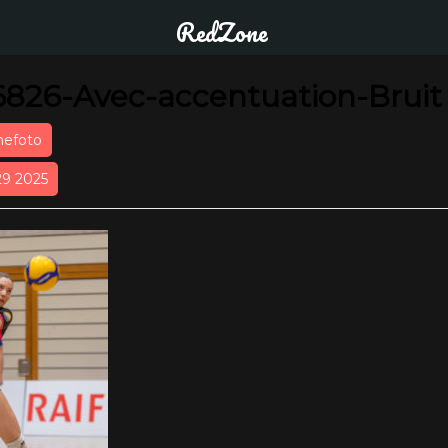
RedZone
826-Avec-accentuation-Bruit
nefoto
29 2025