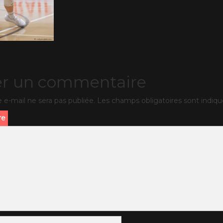
er un commentaire
 e-mail ne sera pas publiée.
Les champs obligatoires sont indiq
re