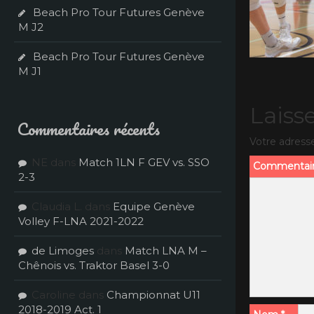
Beach Pro Tour Futures Genève
M J2
Beach Pro Tour Futures Genève
M J1
Laiss
Commentaires récents
Votre adresse
NE
dans
Match 1LN F GEV vs. SSO
Commentai
2-3
Claudia L.
dans
Equipe Genève
Volley F-LNA 2021-2022
de Limoges
dans
Match LNA M –
Chênois vs. Traktor Basel 3-0
Caroline
dans
Championnat U11
2018-2019 Act. 1