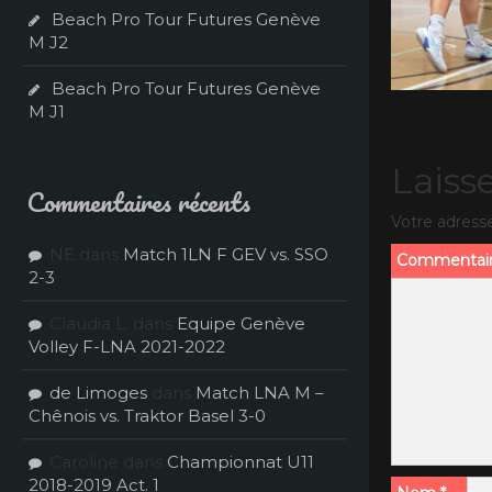
Beach Pro Tour Futures Genève
M J2
Beach Pro Tour Futures Genève
M J1
Laiss
Commentaires récents
Votre adresse
NE
dans
Match 1LN F GEV vs. SSO
Commentai
2-3
Claudia L.
dans
Equipe Genève
Volley F-LNA 2021-2022
de Limoges
dans
Match LNA M –
Chênois vs. Traktor Basel 3-0
Caroline
dans
Championnat U11
2018-2019 Act. 1