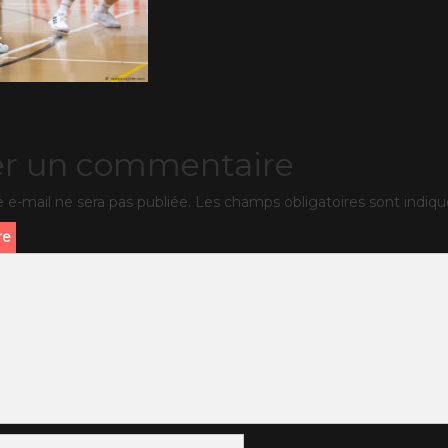
er un commentaire
 e-mail ne sera pas publiée.
Les champs obligatoires sont indiq
re