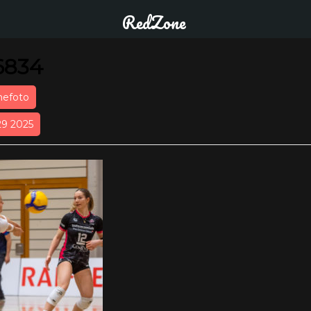
RedZone
6834
nefoto
29 2025