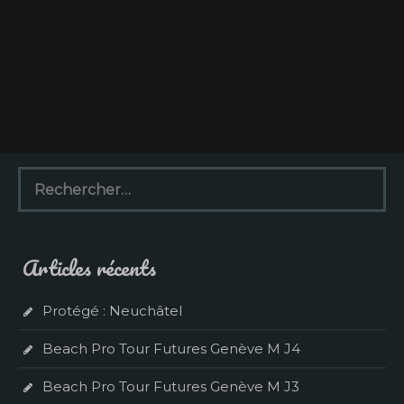
R
e
c
h
e
Articles récents
r
c
h
Protégé : Neuchâtel
e
r
Beach Pro Tour Futures Genève M J4
:
Beach Pro Tour Futures Genève M J3