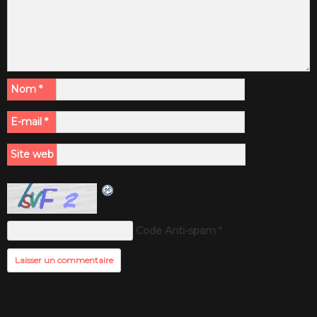
Nom
*
E-mail
*
Site web
Code Anti-spam
*