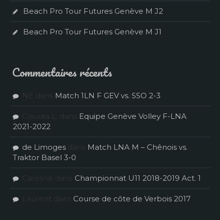
Beach Pro Tour Futures Genève M J2
Beach Pro Tour Futures Genève M J1
Commentaires récents
NE
dans
Match 1LN F GEV vs. SSO 2-3
Claudia L.
dans
Equipe Genève Volley F-LNA
2021-2022
de Limoges
dans
Match LNA M – Chênois vs.
Traktor Basel 3-0
Caroline
dans
Championnat U11 2018-2019 Act. 1
Laurent
dans
Course de côte de Verbois 2017