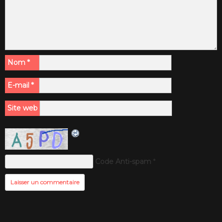
Nom
*
E-mail
*
Site web
Code Anti-spam
*