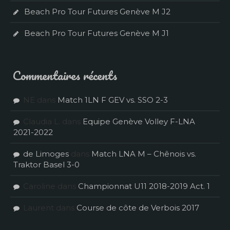
Beach Pro Tour Futures Genève M J2
Beach Pro Tour Futures Genève M J1
Commentaires récents
NE
dans
Match 1LN F GEV vs. SSO 2-3
Claudia L.
dans
Equipe Genève Volley F-LNA
2021-2022
de Limoges
dans
Match LNA M – Chênois vs.
Traktor Basel 3-0
Caroline
dans
Championnat U11 2018-2019 Act. 1
Laurent
dans
Course de côte de Verbois 2017