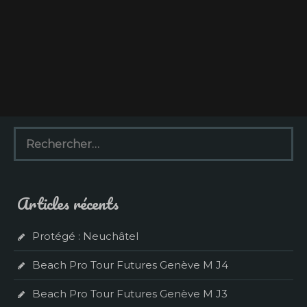
R
e
c
h
e
Articles récents
r
c
h
Protégé : Neuchâtel
e
r
Beach Pro Tour Futures Genève M J4
:
Beach Pro Tour Futures Genève M J3