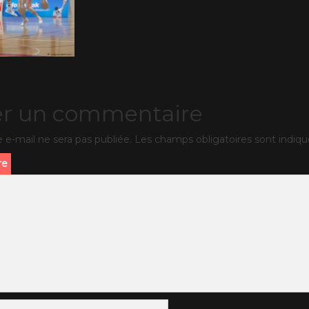
er un commentaire
 e-mail ne sera pas publiée.
Les champs obligatoires sont indiq
re