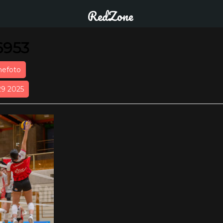
RedZone
6953
nefoto
29 2025