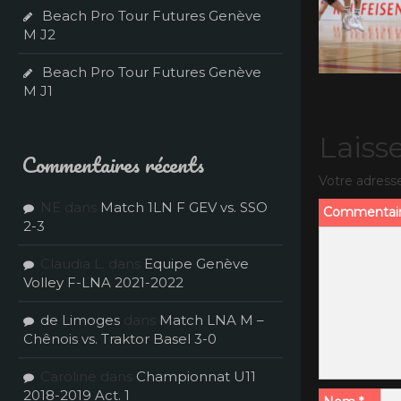
Beach Pro Tour Futures Genève
M J2
Beach Pro Tour Futures Genève
M J1
Laiss
Commentaires récents
Votre adresse
NE
dans
Match 1LN F GEV vs. SSO
Commentai
2-3
Claudia L.
dans
Equipe Genève
Volley F-LNA 2021-2022
de Limoges
dans
Match LNA M –
Chênois vs. Traktor Basel 3-0
Caroline
dans
Championnat U11
2018-2019 Act. 1