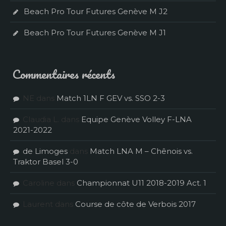
Beach Pro Tour Futures Genève M J2
Beach Pro Tour Futures Genève M J1
Commentaires récents
NE
dans
Match 1LN F GEV vs. SSO 2-3
Claudia L.
dans
Equipe Genève Volley F-LNA
2021-2022
de Limoges
dans
Match LNA M – Chênois vs.
Traktor Basel 3-0
Caroline
dans
Championnat U11 2018-2019 Act. 1
Laurent
dans
Course de côte de Verbois 2017