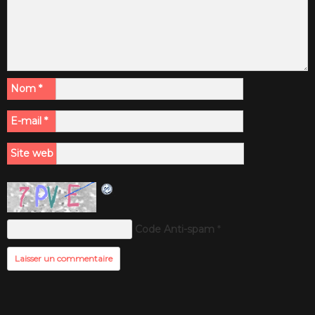
Nom
*
E-mail
*
Site web
Code Anti-spam
*