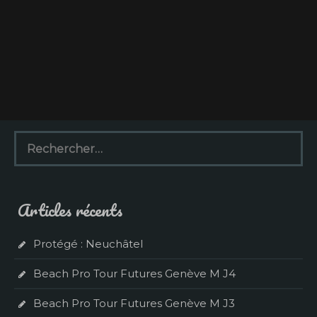
R
e
c
h
e
Articles récents
r
c
h
Protégé : Neuchâtel
e
r
Beach Pro Tour Futures Genève M J4
:
Beach Pro Tour Futures Genève M J3