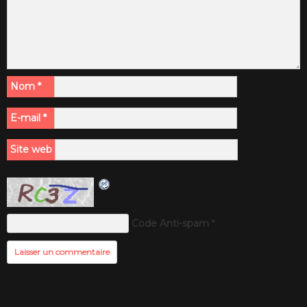
Nom
*
E-mail
*
Site web
Code Anti-spam
*