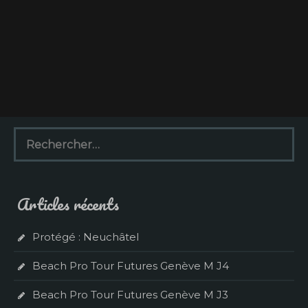
R
e
c
h
e
Articles récents
r
c
h
Protégé : Neuchâtel
e
r
Beach Pro Tour Futures Genève M J4
:
Beach Pro Tour Futures Genève M J3