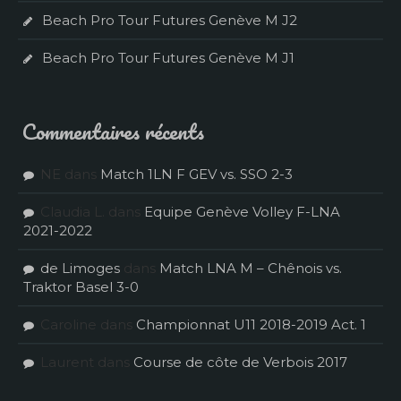
Beach Pro Tour Futures Genève M J2
Beach Pro Tour Futures Genève M J1
Commentaires récents
NE
dans
Match 1LN F GEV vs. SSO 2-3
Claudia L.
dans
Equipe Genève Volley F-LNA
2021-2022
de Limoges
dans
Match LNA M – Chênois vs.
Traktor Basel 3-0
Caroline
dans
Championnat U11 2018-2019 Act. 1
Laurent
dans
Course de côte de Verbois 2017