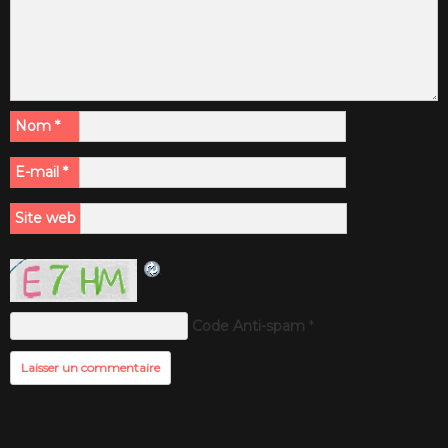
Nom
*
E-mail
*
Site web
Code Anti-spam
*