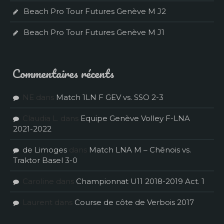
Beach Pro Tour Futures Genève M J2
Beach Pro Tour Futures Genève M J1
Commentaires récents
NE
dans
Match 1LN F GEV vs. SSO 2-3
Claudia L.
dans
Equipe Genève Volley F-LNA
2021-2022
de Limoges
dans
Match LNA M – Chênois vs.
Traktor Basel 3-0
Caroline
dans
Championnat U11 2018-2019 Act. 1
Laurent
dans
Course de côte de Verbois 2017