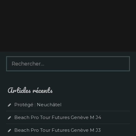
R
e
c
h
e
Articles récents
r
c
h
Protégé : Neuchâtel
e
r
Beach Pro Tour Futures Genève M J4
:
Beach Pro Tour Futures Genève M J3