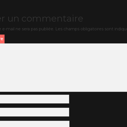
er un commentaire
 e-mail ne sera pas publiée.
Les champs obligatoires sont indiq
re