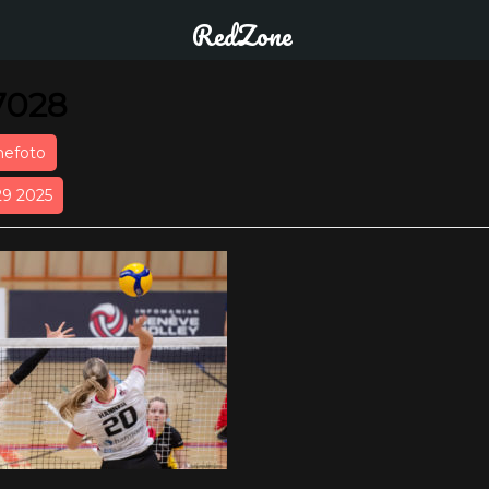
RedZone
7028
nefoto
29 2025