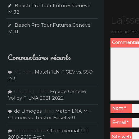
Beach Pro Tour Futures Genève
M J2
Laiss
Beach Pro Tour Futures Genève
M J1
Votre adresse
Commentai
Commentaires récents
NE
dans
Match 1LN F GEV vs. SSO
2-3
Claudia L.
dans
Equipe Genève
Volley F-LNA 2021-2022
Nom
*
de Limoges
dans
Match LNA M –
Chênois vs. Traktor Basel 3-0
E-mail
*
Caroline
dans
Championnat U11
2018-2019 Act. 1
Site web