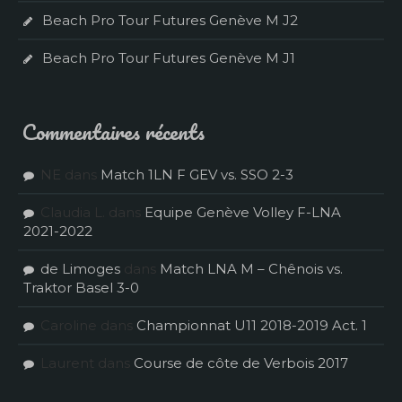
Beach Pro Tour Futures Genève M J2
Beach Pro Tour Futures Genève M J1
Commentaires récents
NE
dans
Match 1LN F GEV vs. SSO 2-3
Claudia L.
dans
Equipe Genève Volley F-LNA
2021-2022
de Limoges
dans
Match LNA M – Chênois vs.
Traktor Basel 3-0
Caroline
dans
Championnat U11 2018-2019 Act. 1
Laurent
dans
Course de côte de Verbois 2017