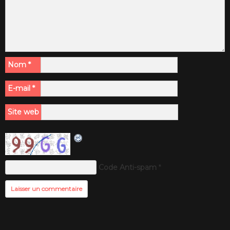
Nom
*
E-mail
*
Site web
Code Anti-spam
*