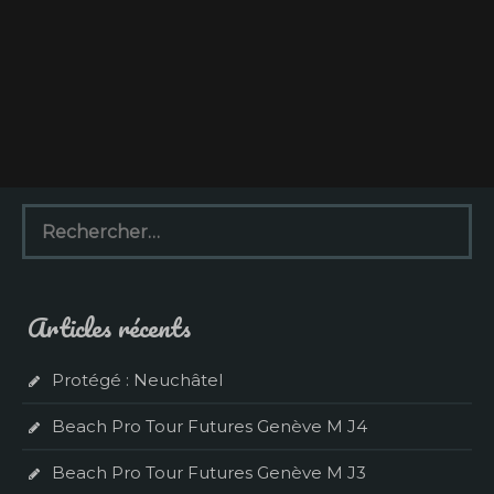
R
e
c
h
e
Articles récents
r
c
h
Protégé : Neuchâtel
e
r
Beach Pro Tour Futures Genève M J4
:
Beach Pro Tour Futures Genève M J3