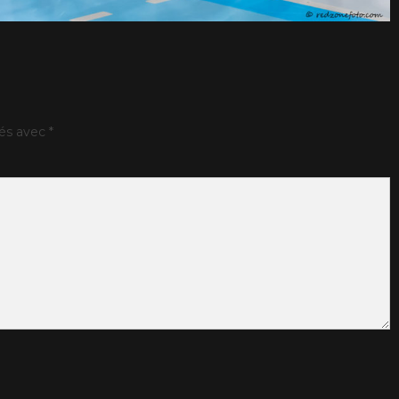
ués avec
*