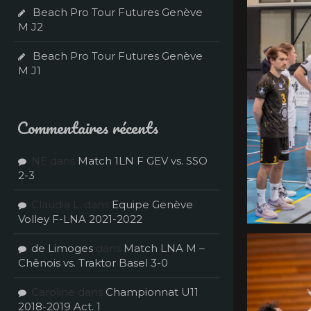
Beach Pro Tour Futures Genève
M J2
Beach Pro Tour Futures Genève
M J1
Commentaires récents
NE
dans
Match 1LN F GEV vs. SSO
2-3
Claudia L.
dans
Equipe Genève
Volley F-LNA 2021-2022
de Limoges
dans
Match LNA M –
Chênois vs. Traktor Basel 3-0
Caroline
dans
Championnat U11
2018-2019 Act. 1