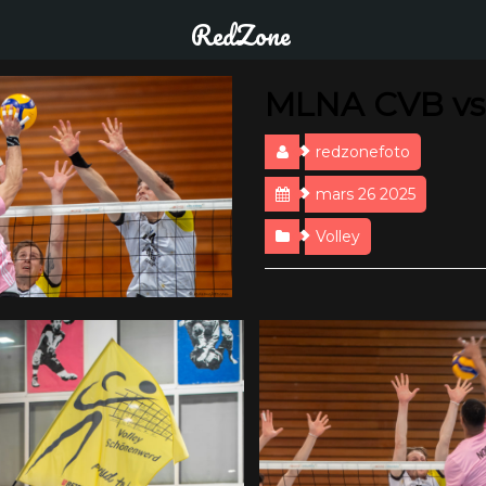
RedZone
MLNA CVB vs 
redzonefoto
mars 26 2025
Volley