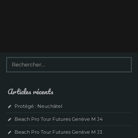
R
e
c
h
e
Articles récents
r
c
h
Protégé : Neuchâtel
e
r
Beach Pro Tour Futures Genève M J4
:
Beach Pro Tour Futures Genève M J3