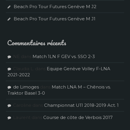
Beach Pro Tour Futures Genève M J2
Beach Pro Tour Futures Genève M J1
Commentaires récents
NE
dans
Match 1LN F GEV vs. SSO 2-3
Claudia L.
dans
Equipe Genève Volley F-LNA
2021-2022
de Limoges
dans
Match LNA M – Chênois vs.
Traktor Basel 3-0
Caroline
dans
Championnat U11 2018-2019 Act. 1
Laurent
dans
Course de côte de Verbois 2017