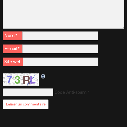
Nom
*
E-mail
*
Site web
Code Anti-spam
*