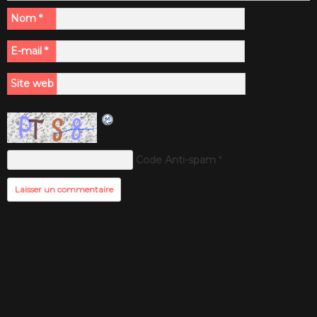
Nom
*
E-mail
*
Site web
Code Anti-spam
*