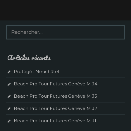
R
e
c
h
e
Articles récents
r
c
h
Protégé : Neuchâtel
e
r
Beach Pro Tour Futures Genève M J4
:
Beach Pro Tour Futures Genève M J3
Beach Pro Tour Futures Genève M J2
Beach Pro Tour Futures Genève M J1