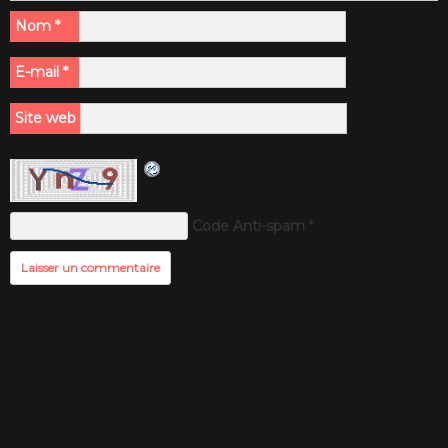
Nom
*
E-mail
*
Site web
Code Anti-spam
*