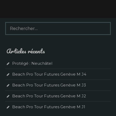
R
e
c
h
e
Articles récents
r
c
h
Protégé : Neuchâtel
e
r
Beach Pro Tour Futures Genève M J4
:
Beach Pro Tour Futures Genève M J3
Beach Pro Tour Futures Genève M J2
Beach Pro Tour Futures Genève M J1